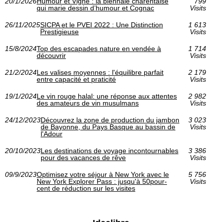
20/1/2026
Humour et Vigne : la biennale charentaise
799
qui marie dessin d’humour et Cognac
Visits
26/11/2025
SICPA et le PVEI 2022 : Une Distinction
1 613
Prestigieuse
Visits
15/8/2024
Top des escapades nature en vendée à
1 714
découvrir
Visits
21/2/2024
Les valises moyennes : l'équilibre parfait
2 179
entre capacité et praticité
Visits
19/1/2024
Le vin rouge halal: une réponse aux attentes
2 982
des amateurs de vin musulmans
Visits
24/12/2023
Découvrez la zone de production du jambon
3 023
de Bayonne, du Pays Basque au bassin de
Visits
l'Adour
20/10/2023
Les destinations de voyage incontournables
3 386
pour des vacances de rêve
Visits
09/9/2023
Optimisez votre séjour à New York avec le
5 756
New York Explorer Pass : jusqu'à 50pour-
Visits
cent de réduction sur les visites