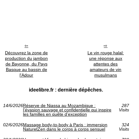
Découvrez la zone de
Le vin rouge halal:
production du jambon
une réponse aux
de Bayonne, du Pays
attentes des
Basque au bassin de
amateurs de vin
l'Adour
musulmans
ideelibre.fr : dernière dépêches.
14/6/2026
Réserve de Niassa au Mozambique :
287
l’évasion sauvage et confidentielle qui inspire
Visits
les familles en quête d’exception
02/6/2026
Massage body-to-body à Paris : immersion
324
NaturetZen dans le corps à corps sensuel
Visits