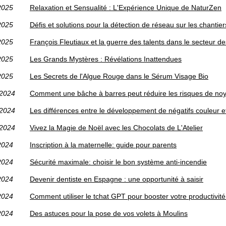
2025
Relaxation et Sensualité : L'Expérience Unique de NaturZen
2025
Défis et solutions pour la détection de réseau sur les chanti
2025
François Fleutiaux et la guerre des talents dans le secteur d
2025
Les Grands Mystères : Révélations Inattendues
2025
Les Secrets de l'Algue Rouge dans le Sérum Visage Bio
/2024
Comment une bâche à barres peut réduire les risques de no
/2024
Les différences entre le développement de négatifs couleur et
/2024
Vivez la Magie de Noël avec les Chocolats de L'Atelier
2024
Inscription à la maternelle: guide pour parents
2024
Sécurité maximale: choisir le bon système anti-incendie
2024
Devenir dentiste en Espagne : une opportunité à saisir
2024
Comment utiliser le tchat GPT pour booster votre productivité
2024
Des astuces pour la pose de vos volets à Moulins