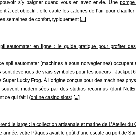
 pouvoir s’y baigner quand vous en avez envie. Une
pompe 
nt à cet objectif : elle capte les calories de l’air pour chauffe
es semaines de confort, typiquement [
...
]
pilleautomater en ligne : le guide pratique pour profiter de
ke spilleautomater (machines à sous norvégiennes) occupent u
s sont devenues de vrais symboles pour les joueurs : Jackpot
 Super Lucky Frog. À l’origine conçus pour des machines physiq
, souvent modernisées par des studios reconnus (dont NetEnt
 ce qui fait l (
online casino slots
) [
...
]
end le large : la collection artisanale et marine de L’Atelier d
tte année, votre Pâques avait le goût d’une escale au port de Sa