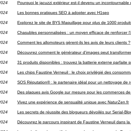
2024
Pourquoi le jacuzzi extérieur est-il devenu un incontournable
2024
Les bonnes pratiques SEO à adopter avec H1seo
2024
Explorez le site de BYS Maquillage pour plus de 1000 produit
2024
Chasubles personnalisées : un moyen efficace de renforcer l'i
2024
Comment les allomoteurs gèrent-ils les avis de leurs clients ?
2024
Découvrez comment le générateur d'images peut transformer 
2024
31 produits disponibles : trouvez la batterie externe parfaite 
2024
Les chips Faustine Verneuil : le choix privilégié des consom
2024
SOS Réputation® : le partenaire idéal pour un nettoyage de ré
2024
Des plaques avis Google sur mesure pour les commerces de d
2024
Vivez une expérience de sensualité unique avec NaturZen.fr
2024
Les secrets de réussite des blogueurs dévoilés sur Serial-Bl
2024
Découvrez le parcours inspirant de Faustine Verneuil dans la