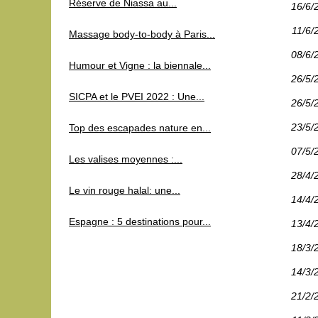
Réserve de Niassa au...
16/6/
11/6/
Massage body-to-body à Paris...
08/6/
Humour et Vigne : la biennale...
26/5/
SICPA et le PVEI 2022 : Une...
26/5/
23/5/
Top des escapades nature en...
07/5/
Les valises moyennes :...
28/4/
Le vin rouge halal: une...
14/4/
Espagne : 5 destinations pour...
13/4/
18/3/
14/3/
21/2/