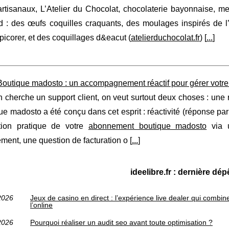
rtisanaux, L’Atelier du Chocolat, chocolaterie bayonnaise, m
 : des œufs coquilles craquants, des moulages inspirés de l’
à picorer, et des coquillages d&eacut (
atelierduchocolat.fr
) [
...
]
Boutique madosto : un accompagnement réactif pour gérer votr
cherche un support client, on veut surtout deux choses : une r
ue madosto a été conçu dans cet esprit : réactivité (réponse par 
ion pratique de votre
abonnement boutique madosto
via u
ent, une question de facturation o [
...
]
ideelibre.fr : dernière dé
2026
Jeux de casino en direct : l’expérience live dealer qui combin
l’online
2026
Pourquoi réaliser un audit seo avant toute optimisation ?