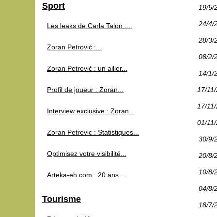
Sport
19/5/
24/4/
Les leaks de Carla Talon :...
28/3/
Zoran Petrović :...
08/2/
Zoran Petrović : un ailier...
14/1/
Profil de joueur : Zoran...
17/11
17/11
Interview exclusive : Zoran...
01/11
Zoran Petrovic : Statistiques...
30/9/
Optimisez votre visibilité...
20/8/
10/8/
Arteka-eh.com : 20 ans...
04/8/
Tourisme
18/7/