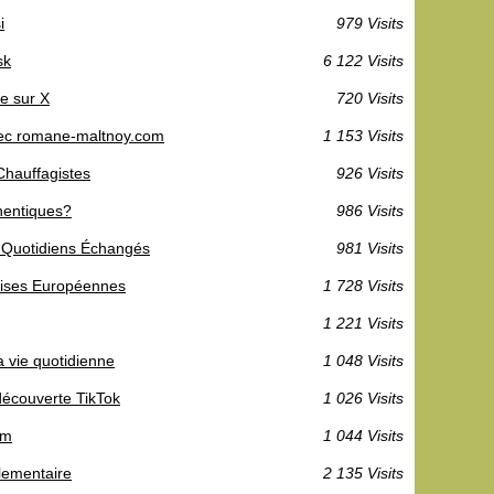
i
979 Visits
sk
6 122 Visits
e sur X
720 Visits
avec romane-maltnoy.com
1 153 Visits
Chauffagistes
926 Visits
hentiques?
986 Visits
 Quotidiens Échangés
981 Visits
prises Européennes
1 728 Visits
1 221 Visits
a vie quotidienne
1 048 Visits
découverte TikTok
1 026 Visits
om
1 044 Visits
glementaire
2 135 Visits