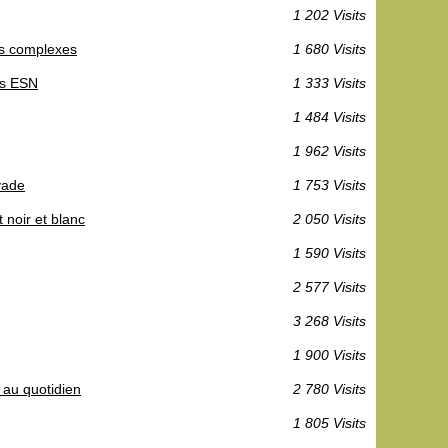
1 202 Visits
ers complexes
1 680 Visits
es ESN
1 333 Visits
1 484 Visits
1 962 Visits
yade
1 753 Visits
 noir et blanc
2 050 Visits
1 590 Visits
2 577 Visits
3 268 Visits
1 900 Visits
 au quotidien
2 780 Visits
1 805 Visits