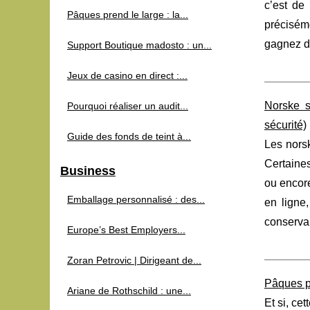
c’est de
Pâques prend le large : la...
préciséme
gagnez d
Support Boutique madosto : un...
Jeux de casino en direct :...
Norske s
Pourquoi réaliser un audit...
sécurité)
Guide des fonds de teint à...
Les nors
Certaine
Business
ou encore
Emballage personnalisé : des...
en ligne
conservant
Europe’s Best Employers...
Zoran Petrovic | Dirigeant de...
Pâques pr
Ariane de Rothschild : une...
Et si, ce