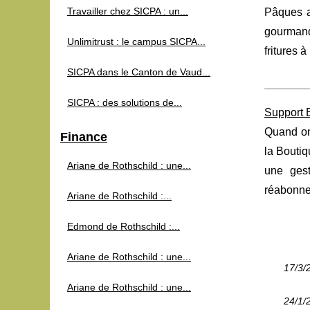
Travailler chez SICPA : un...
Pâques a
gourmand
Unlimitrust : le campus SICPA...
fritures 
SICPA dans le Canton de Vaud...
SICPA : des solutions de...
Support 
Quand on 
Finance
la Boutiq
Ariane de Rothschild : une...
une gest
réabonnem
Ariane de Rothschild :...
Edmond de Rothschild :...
Ariane de Rothschild : une...
17/3/
Ariane de Rothschild : une...
24/1/