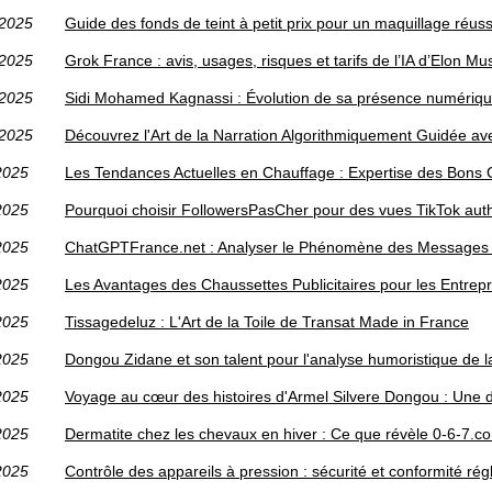
/2025
Guide des fonds de teint à petit prix pour un maquillage réuss
/2025
Grok France : avis, usages, risques et tarifs de l’IA d’Elon Mu
/2025
Sidi Mohamed Kagnassi : Évolution de sa présence numériqu
/2025
Découvrez l'Art de la Narration Algorithmiquement Guidée 
2025
Les Tendances Actuelles en Chauffage : Expertise des Bons 
2025
Pourquoi choisir FollowersPasCher pour des vues TikTok aut
2025
ChatGPTFrance.net : Analyser le Phénomène des Messages
2025
Les Avantages des Chaussettes Publicitaires pour les Entre
2025
Tissagedeluz : L'Art de la Toile de Transat Made in France
2025
Dongou Zidane et son talent pour l'analyse humoristique de l
2025
Voyage au cœur des histoires d'Armel Silvere Dongou : Une 
2025
Dermatite chez les chevaux en hiver : Ce que révèle 0-6-7.c
2025
Contrôle des appareils à pression : sécurité et conformité ré