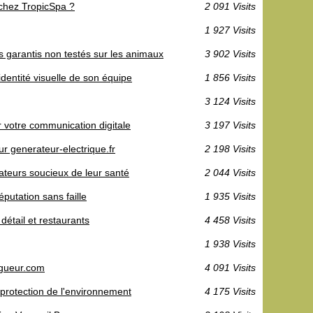
 chez TropicSpa ?
2 091 Visits
1 927 Visits
s garantis non testés sur les animaux
3 902 Visits
dentité visuelle de son équipe
1 856 Visits
3 124 Visits
votre communication digitale
3 197 Visits
sur generateur-electrique.fr
2 198 Visits
mateurs soucieux de leur santé
2 044 Visits
putation sans faille
1 935 Visits
étail et restaurants
4 458 Visits
1 938 Visits
ogueur.com
4 091 Visits
 protection de l'environnement
4 175 Visits