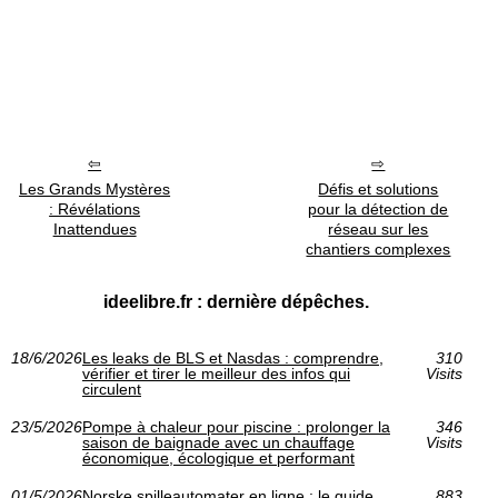
Les Grands Mystères
Défis et solutions
: Révélations
pour la détection de
Inattendues
réseau sur les
chantiers complexes
ideelibre.fr : dernière dépêches.
18/6/2026
Les leaks de BLS et Nasdas : comprendre,
310
vérifier et tirer le meilleur des infos qui
Visits
circulent
23/5/2026
Pompe à chaleur pour piscine : prolonger la
346
saison de baignade avec un chauffage
Visits
économique, écologique et performant
01/5/2026
Norske spilleautomater en ligne : le guide
883