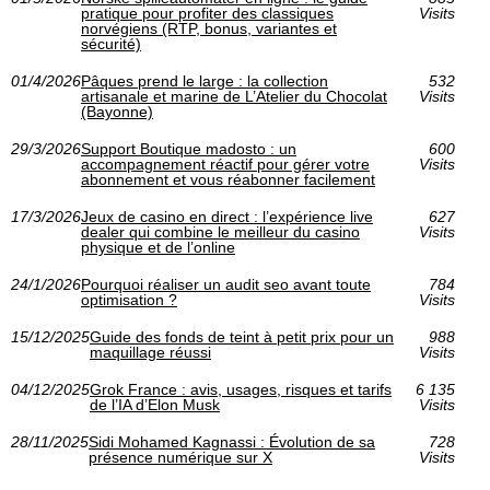
pratique pour profiter des classiques
Visits
norvégiens (RTP, bonus, variantes et
sécurité)
01/4/2026
Pâques prend le large : la collection
532
artisanale et marine de L’Atelier du Chocolat
Visits
(Bayonne)
29/3/2026
Support Boutique madosto : un
600
accompagnement réactif pour gérer votre
Visits
abonnement et vous réabonner facilement
17/3/2026
Jeux de casino en direct : l’expérience live
627
dealer qui combine le meilleur du casino
Visits
physique et de l’online
24/1/2026
Pourquoi réaliser un audit seo avant toute
784
optimisation ?
Visits
15/12/2025
Guide des fonds de teint à petit prix pour un
988
maquillage réussi
Visits
04/12/2025
Grok France : avis, usages, risques et tarifs
6 135
de l’IA d’Elon Musk
Visits
28/11/2025
Sidi Mohamed Kagnassi : Évolution de sa
728
présence numérique sur X
Visits