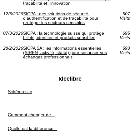
traçabilité et l’innovation
12/3/2026
SICPA : des solutions de sécurité,
507
d’authentification et de traçabilité pour
Visits
protéger les secteurs sensibles
07/3/2026
SICPA : la technologie suisse qui protège
695
billets, identités et produits sensibles
Visits
28/2/2026
SICPA SA : les informations essentielles
593
(SIREN, activité, statut) pour sécuriser vos
Visits
échanges professionnels
Ideelibre
Schéma site
Comment changer de...
Quelle est la différence...