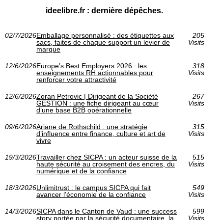
ideelibre.fr : dernière dépêches.
02/7/2026
Emballage personnalisé : des étiquettes aux
205
sacs, faites de chaque support un levier de
Visits
marque
12/6/2026
Europe’s Best Employers 2026 : les
318
enseignements RH actionnables pour
Visits
renforcer votre attractivité
12/6/2026
Zoran Petrovic | Dirigeant de la Société
267
GESTION : une fiche dirigeant au cœur
Visits
d’une base B2B opérationnelle
09/6/2026
Ariane de Rothschild : une stratégie
315
d’influence entre finance, culture et art de
Visits
vivre
19/3/2026
Travailler chez SICPA : un acteur suisse de la
515
haute sécurité au croisement des encres, du
Visits
numérique et de la confiance
18/3/2026
Unlimitrust : le campus SICPA qui fait
549
avancer l’économie de la confiance
Visits
14/3/2026
SICPA dans le Canton de Vaud : une success
599
story portée par la sécurité documentaire, la
Visits