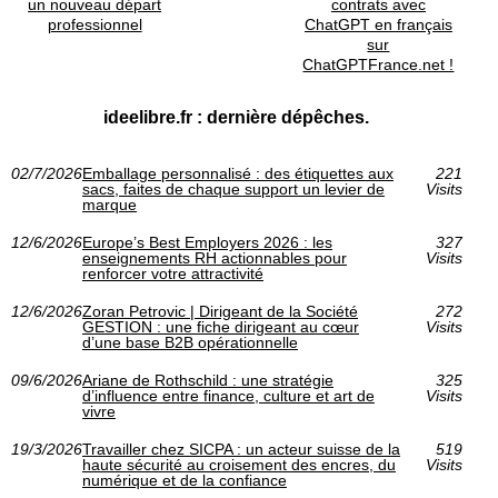
un nouveau départ
contrats avec
professionnel
ChatGPT en français
sur
ChatGPTFrance.net !
ideelibre.fr : dernière dépêches.
02/7/2026
Emballage personnalisé : des étiquettes aux
221
sacs, faites de chaque support un levier de
Visits
marque
12/6/2026
Europe’s Best Employers 2026 : les
327
enseignements RH actionnables pour
Visits
renforcer votre attractivité
12/6/2026
Zoran Petrovic | Dirigeant de la Société
272
GESTION : une fiche dirigeant au cœur
Visits
d’une base B2B opérationnelle
09/6/2026
Ariane de Rothschild : une stratégie
325
d’influence entre finance, culture et art de
Visits
vivre
19/3/2026
Travailler chez SICPA : un acteur suisse de la
519
haute sécurité au croisement des encres, du
Visits
numérique et de la confiance