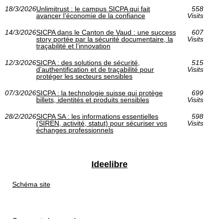
18/3/2026
Unlimitrust : le campus SICPA qui fait
558
avancer l’économie de la confiance
Visits
14/3/2026
SICPA dans le Canton de Vaud : une success
607
story portée par la sécurité documentaire, la
Visits
traçabilité et l’innovation
12/3/2026
SICPA : des solutions de sécurité,
515
d’authentification et de traçabilité pour
Visits
protéger les secteurs sensibles
07/3/2026
SICPA : la technologie suisse qui protège
699
billets, identités et produits sensibles
Visits
28/2/2026
SICPA SA : les informations essentielles
598
(SIREN, activité, statut) pour sécuriser vos
Visits
échanges professionnels
Ideelibre
Schéma site