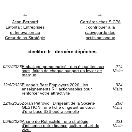
Jean-Bernard
Carrières chez SICPA
Lafonta : Entreprises
: contribuer à la
et Innovation au
sauvegarde des
Cœur de sa Stratégie
actifs nationaux
ideelibre.fr : dernière dépêches.
02/7/2026
Emballage personnalisé : des étiquettes aux
214
sacs, faites de chaque support un levier de
Visits
marque
12/6/2026
Europe’s Best Employers 2026 : les
324
enseignements RH actionnables pour
Visits
renforcer votre attractivité
12/6/2026
Zoran Petrovic | Dirigeant de la Société
268
GESTION : une fiche dirigeant au cœur
Visits
d’une base B2B opérationnelle
09/6/2026
Ariane de Rothschild : une stratégie
321
d’influence entre finance, culture et art de
Visits
vivre