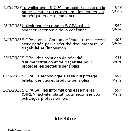
19/3/2026
Travailler chez SICPA : un acteur suisse de la
516
haute sécurité au croisement des encres, du
Visits
numérique et de la confiance
18/3/2026
Unlimitrust : le campus SICPA qui fait
552
avancer l’économie de la confiance
Visits
14/3/2026
SICPA dans le Canton de Vaud : une success
603
story portée par la sécurité documentaire, la
Visits
traçabilité et l’innovation
12/3/2026
SICPA : des solutions de sécurité,
511
d’authentification et de traçabilité pour
Visits
protéger les secteurs sensibles
07/3/2026
SICPA : la technologie suisse qui protège
697
billets, identités et produits sensibles
Visits
28/2/2026
SICPA SA : les informations essentielles
597
(SIREN, activité, statut) pour sécuriser vos
Visits
échanges professionnels
Ideelibre
Schéma site