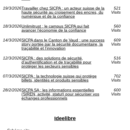
19/3/2026
Travailler chez SICPA : un acteur suisse de la
521
haute sécurité au croisement des encres, du
Visits
numérique et de la confiance
18/3/2026
Unlimitrust : le campus SICPA qui fait
560
avancer l’économie de la confiance
Visits
14/3/2026
SICPA dans le Canton de Vaud : une success
609
story portée par la sécurité documentaire, la
Visits
traçabilité et l’innovation
12/3/2026
SICPA : des solutions de sécurité,
516
d’authentification et de traçabilité pour
Visits
protéger les secteurs sensibles
07/3/2026
SICPA : la technologie suisse qui protège
702
billets, identités et produits sensibles
Visits
28/2/2026
SICPA SA : les informations essentielles
600
(SIREN, activité, statut) pour sécuriser vos
Visits
échanges professionnels
Ideelibre