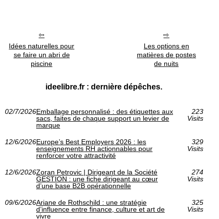
Idées naturelles pour
Les options en
se faire un abri de
matières de postes
piscine
de nuits
ideelibre.fr : dernière dépêches.
02/7/2026
Emballage personnalisé : des étiquettes aux
223
sacs, faites de chaque support un levier de
Visits
marque
12/6/2026
Europe’s Best Employers 2026 : les
329
enseignements RH actionnables pour
Visits
renforcer votre attractivité
12/6/2026
Zoran Petrovic | Dirigeant de la Société
274
GESTION : une fiche dirigeant au cœur
Visits
d’une base B2B opérationnelle
09/6/2026
Ariane de Rothschild : une stratégie
325
d’influence entre finance, culture et art de
Visits
vivre