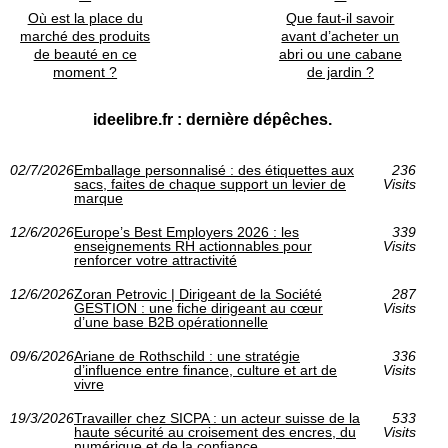
Où est la place du
Que faut-il savoir
marché des produits
avant d’acheter un
de beauté en ce
abri ou une cabane
moment ?
de jardin ?
ideelibre.fr : dernière dépêches.
02/7/2026
Emballage personnalisé : des étiquettes aux
236
sacs, faites de chaque support un levier de
Visits
marque
12/6/2026
Europe’s Best Employers 2026 : les
339
enseignements RH actionnables pour
Visits
renforcer votre attractivité
12/6/2026
Zoran Petrovic | Dirigeant de la Société
287
GESTION : une fiche dirigeant au cœur
Visits
d’une base B2B opérationnelle
09/6/2026
Ariane de Rothschild : une stratégie
336
d’influence entre finance, culture et art de
Visits
vivre
19/3/2026
Travailler chez SICPA : un acteur suisse de la
533
haute sécurité au croisement des encres, du
Visits
numérique et de la confiance