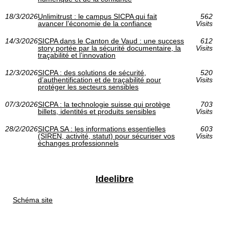
18/3/2026
Unlimitrust : le campus SICPA qui fait
562
avancer l’économie de la confiance
Visits
14/3/2026
SICPA dans le Canton de Vaud : une success
612
story portée par la sécurité documentaire, la
Visits
traçabilité et l’innovation
12/3/2026
SICPA : des solutions de sécurité,
520
d’authentification et de traçabilité pour
Visits
protéger les secteurs sensibles
07/3/2026
SICPA : la technologie suisse qui protège
703
billets, identités et produits sensibles
Visits
28/2/2026
SICPA SA : les informations essentielles
603
(SIREN, activité, statut) pour sécuriser vos
Visits
échanges professionnels
Ideelibre
Schéma site