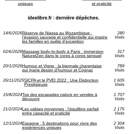
uniques
et praticité
ideelibre.fr : dernière dépêches.
14/6/2026
Réserve de Niassa au Mozambique :
280
l’évasion sauvage et confidentielle qui inspire
Visits
les familles en quête d’exception
02/6/2026
Massage body-to-body à Paris : immersion
317
NaturetZen dans le corps à corps sensuel
Visits
20/1/2026
Humour et Vigne : la biennale charentaise
789
qui marie dessin d’humour et Cognac
Visits
26/11/2025
SICPA et le PVEI 2022 : Une Distinction
1 605
Prestigieuse
Visits
15/8/2024
Top des escapades nature en vendée à
1 707
découvrir
Visits
21/2/2024
Les valises moyennes : l'équilibre parfait
2 175
entre capacité et praticité
Visits
12/1/2024
Espagne : 5 destinations pour vivre des
2 304
expériences uniques
Visits