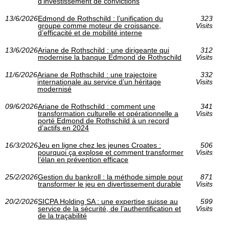
d’investissement de convictions
13/6/2026
Edmond de Rothschild : l’unification du
323
groupe comme moteur de croissance,
Visits
d’efficacité et de mobilité interne
13/6/2026
Ariane de Rothschild : une dirigeante qui
312
modernise la banque Edmond de Rothschild
Visits
11/6/2026
Ariane de Rothschild : une trajectoire
332
internationale au service d’un héritage
Visits
modernisé
09/6/2026
Ariane de Rothschild : comment une
341
transformation culturelle et opérationnelle a
Visits
porté Edmond de Rothschild à un record
d’actifs en 2024
16/3/2026
Jeu en ligne chez les jeunes Croates :
506
pourquoi ça explose et comment transformer
Visits
l’élan en prévention efficace
25/2/2026
Gestion du bankroll : la méthode simple pour
871
transformer le jeu en divertissement durable
Visits
20/2/2026
SICPA Holding SA : une expertise suisse au
599
service de la sécurité, de l’authentification et
Visits
de la traçabilité