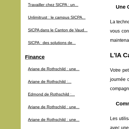
Travailler chez SICPA : un...
Une C
Unlimitrust : le campus SICPA...
La techno
SICPA dans le Canton de Vaud...
vous con
maintenan
SICPA : des solutions de...
L'IA C
Finance
Ariane de Rothschild : une...
Votre pe
journée d
Ariane de Rothschild :...
compagni
Edmond de Rothschild :...
Comme
Ariane de Rothschild : une...
Les utili
Ariane de Rothschild : une...
avec une 