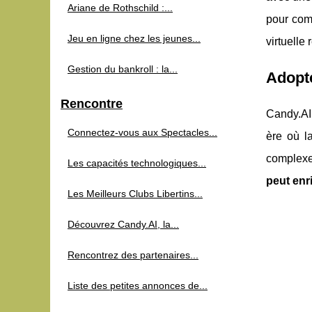
Ariane de Rothschild :...
pour com
Jeu en ligne chez les jeunes...
virtuelle
Gestion du bankroll : la...
Adopt
Rencontre
Candy.AI 
Connectez-vous aux Spectacles...
ère où la
complex
Les capacités technologiques...
peut enri
Les Meilleurs Clubs Libertins...
Découvrez Candy.AI, la...
Rencontrez des partenaires...
Liste des petites annonces de...