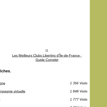
Les Meilleurs Clubs Libertins d'Île-de-France :
Guide Complet
pêches.
igne
1 356 Visits
mpagnie virtuelle
1 848 Visits
t
1 777 Visits