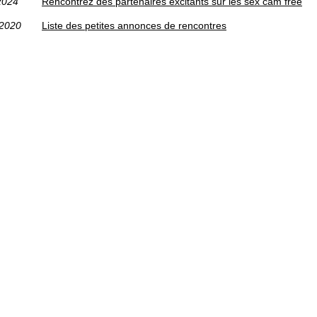
2024
Rencontrez des partenaires excitants sur les sex cam free
/2020
Liste des petites annonces de rencontres