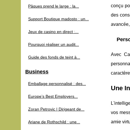
conçu pou
Pâques prend le large : la...
des conse
Support Boutique madosto : un...
avancée, 
Jeux de casino en direct :...
Perso
Pourquoi réaliser un audit...
Avec Can
Guide des fonds de teint à...
personna
Business
caractère
Emballage personnalisé : des...
Une In
Europe’s Best Employers...
L'intelli
Zoran Petrovic | Dirigeant de...
vos messa
amie virt
Ariane de Rothschild : une...