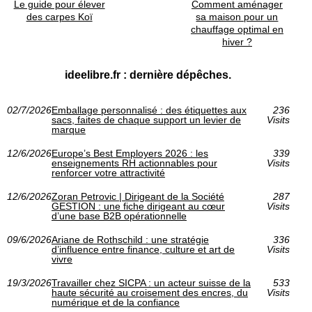
Le guide pour élever
Comment aménager
des carpes Koï
sa maison pour un
chauffage optimal en
hiver ?
ideelibre.fr : dernière dépêches.
02/7/2026
Emballage personnalisé : des étiquettes aux
236
sacs, faites de chaque support un levier de
Visits
marque
12/6/2026
Europe’s Best Employers 2026 : les
339
enseignements RH actionnables pour
Visits
renforcer votre attractivité
12/6/2026
Zoran Petrovic | Dirigeant de la Société
287
GESTION : une fiche dirigeant au cœur
Visits
d’une base B2B opérationnelle
09/6/2026
Ariane de Rothschild : une stratégie
336
d’influence entre finance, culture et art de
Visits
vivre
19/3/2026
Travailler chez SICPA : un acteur suisse de la
533
haute sécurité au croisement des encres, du
Visits
numérique et de la confiance