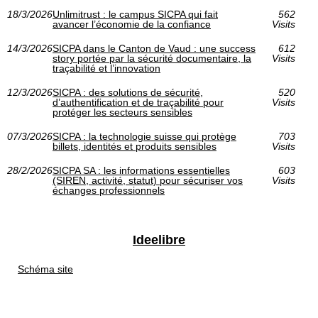
18/3/2026
Unlimitrust : le campus SICPA qui fait
562
avancer l’économie de la confiance
Visits
14/3/2026
SICPA dans le Canton de Vaud : une success
612
story portée par la sécurité documentaire, la
Visits
traçabilité et l’innovation
12/3/2026
SICPA : des solutions de sécurité,
520
d’authentification et de traçabilité pour
Visits
protéger les secteurs sensibles
07/3/2026
SICPA : la technologie suisse qui protège
703
billets, identités et produits sensibles
Visits
28/2/2026
SICPA SA : les informations essentielles
603
(SIREN, activité, statut) pour sécuriser vos
Visits
échanges professionnels
Ideelibre
Schéma site