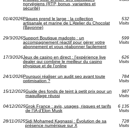
norvégiens (RTP, bonus, variantes et
sécurité)
01/4/2026
Pâques prend le large : la collection
532
artisanale et marine de L’Atelier du Chocolat
Visits
(Bayonne)
29/3/2026
Support Boutique madosto : un
599
accompagnement réactif pour gérer votre
Visits
abonnement et vous réabonner facilement
17/3/2026
Jeux de casino en direct : l’expérience live
626
dealer qui combine le meilleur du casino
Visits
physique et de l’online
24/1/2026
Pourquoi réaliser un audit seo avant toute
784
optimisation ?
Visits
15/12/2025
Guide des fonds de teint à petit prix pour un
987
maquillage réussi
Visits
04/12/2025
Grok France : avis, usages, risques et tarifs
6 135
de l’IA d’Elon Musk
Visits
28/11/2025
Sidi Mohamed Kagnassi : Évolution de sa
728
présence numérique sur X
Visits