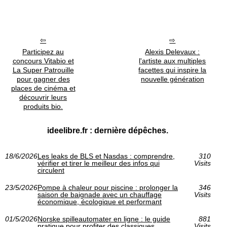
Participez au
Alexis Delevaux :
concours Vitabio et
l'artiste aux multiples
La Super Patrouille
facettes qui inspire la
pour gagner des
nouvelle génération
places de cinéma et
découvrir leurs
produits bio.
ideelibre.fr : dernière dépêches.
18/6/2026
Les leaks de BLS et Nasdas : comprendre,
310
vérifier et tirer le meilleur des infos qui
Visits
circulent
23/5/2026
Pompe à chaleur pour piscine : prolonger la
346
saison de baignade avec un chauffage
Visits
économique, écologique et performant
01/5/2026
Norske spilleautomater en ligne : le guide
881
pratique pour profiter des classiques
Visits