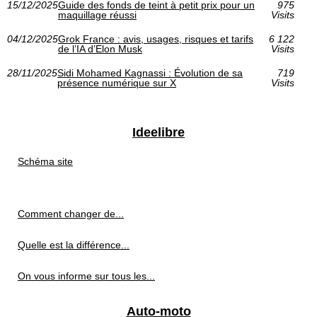
15/12/2025
Guide des fonds de teint à petit prix pour un
975
maquillage réussi
Visits
04/12/2025
Grok France : avis, usages, risques et tarifs
6 122
de l’IA d’Elon Musk
Visits
28/11/2025
Sidi Mohamed Kagnassi : Évolution de sa
719
présence numérique sur X
Visits
Ideelibre
Schéma site
Comment changer de...
Quelle est la différence...
On vous informe sur tous les...
Auto-moto