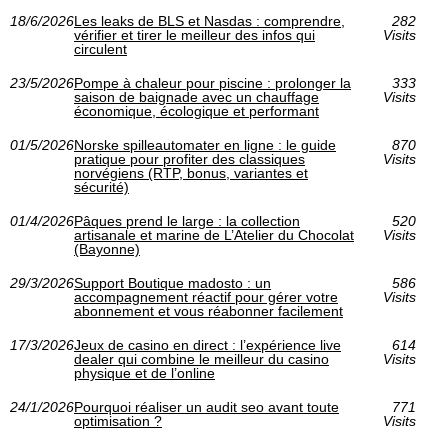
18/6/2026
Les leaks de BLS et Nasdas : comprendre,
282
vérifier et tirer le meilleur des infos qui
Visits
circulent
23/5/2026
Pompe à chaleur pour piscine : prolonger la
333
saison de baignade avec un chauffage
Visits
économique, écologique et performant
01/5/2026
Norske spilleautomater en ligne : le guide
870
pratique pour profiter des classiques
Visits
norvégiens (RTP, bonus, variantes et
sécurité)
01/4/2026
Pâques prend le large : la collection
520
artisanale et marine de L’Atelier du Chocolat
Visits
(Bayonne)
29/3/2026
Support Boutique madosto : un
586
accompagnement réactif pour gérer votre
Visits
abonnement et vous réabonner facilement
17/3/2026
Jeux de casino en direct : l’expérience live
614
dealer qui combine le meilleur du casino
Visits
physique et de l’online
24/1/2026
Pourquoi réaliser un audit seo avant toute
771
optimisation ?
Visits