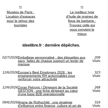
Musées de Paris :
Le meilleur type
Location d'espaces
d'huile de graines de
pour le séjour des
figue de barbarie :
touristes
Trouvez celle qui
vous convient le
mieux
ideelibre.fr : dernière dépêches.
02/7/2026
Emballage personnalisé : des étiquettes aux
209
sacs, faites de chaque support un levier de
Visits
marque
12/6/2026
Europe’s Best Employers 2026 : les
323
enseignements RH actionnables pour
Visits
renforcer votre attractivité
12/6/2026
Zoran Petrovic | Dirigeant de la Société
268
GESTION : une fiche dirigeant au cœur
Visits
d’une base B2B opérationnelle
09/6/2026
Ariane de Rothschild : une stratégie
319
d’influence entre finance, culture et art de
Visits