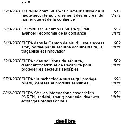
vivre
19/3/2026
Travailler chez SICPA : un acteur suisse de la
515
haute sécurité au croisement des encres, du
Visits
numérique et de la confiance
18/3/2026
Unlimitrust : le campus SICPA qui fait
551
avancer l’économie de la confiance
Visits
14/3/2026
SICPA dans le Canton de Vaud : une success
602
story portée par la sécurité documentaire, la
Visits
traçabilité et l’innovation
12/3/2026
SICPA : des solutions de sécurité,
509
d’authentification et de traçabilité pour
Visits
protéger les secteurs sensibles
07/3/2026
SICPA : la technologie suisse qui protège
696
billets, identités et produits sensibles
Visits
28/2/2026
SICPA SA : les informations essentielles
596
(SIREN, activité, statut) pour sécuriser vos
Visits
échanges professionnels
Ideelibre