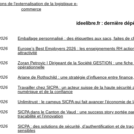
ons de l’externalisation de la logistique e-
commerce
ideelibre.fr : dernière dé
2026
Emballage personnalisé : des étiquettes aux sacs, faites de 
2026
Europe’s Best Employers 2026 : les enseignements RH action
attractivité
2026
Zoran Petrovic | Dirigeant de la Société GESTION : une fich
opérationnelle
2026
Ariane de Rothschild : une stratégie d’influence entre finance, 
2026
Travailler chez SICPA : un acteur suisse de la haute sécurité
numérique et de la confiance
2026
Unlimitrust : le campus SICPA qui fait avancer l’économie de 
2026
SICPA dans le Canton de Vaud : une success story portée par 
traçabilité et l’innovation
2026
SICPA : des solutions de sécurité, d’authentification et de traç
sensibles