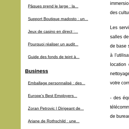
immersio
Pâques prend le large : la...
des cultu
Support Boutique madosto : un...
Les serv
Jeux de casino en direct :...
salles d
Pourquoi réaliser un audit...
de base s
à l'utili
Guide des fonds de teint à...
location
Business
nettoyag
votre cor
Emballage personnalisé : des...
Europe’s Best Employers...
- des éq
télécommu
Zoran Petrovic | Dirigeant de...
de bureau
Ariane de Rothschild : une...