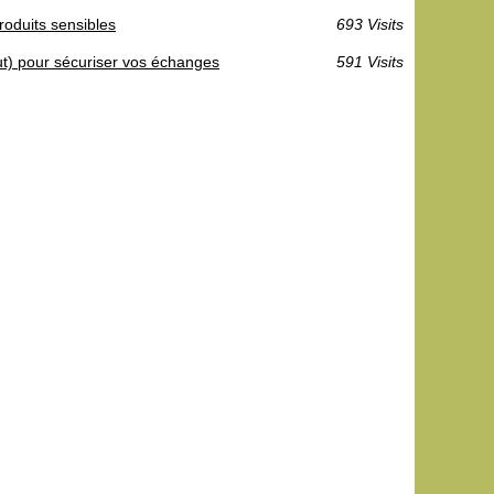
produits sensibles
693 Visits
tut) pour sécuriser vos échanges
591 Visits